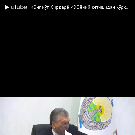
«Энг кўп Сирдарё ИЭС ёниб кетишидан қўрқдим» – Шавкат Мирзиёев электр энергияси узилиши билан боғлиқ ҳолат ҳақида