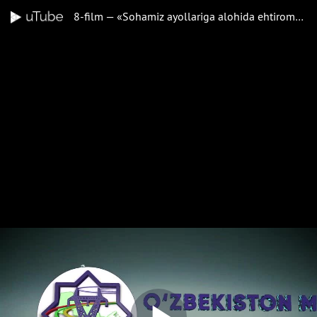
8-film — «Sohamiz ayollariga alohida ehtirom» turkumidan: «TOSHKENT SHAHAR MAGISTRAL ELEKTR TARMOQLARI» FILIALI