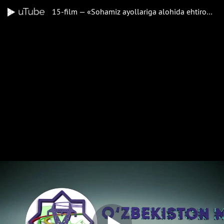
15-film — «Sohamiz ayollariga alohida ehtirom» turkumidan: «Buxoro magistral elektr tarmoqlari» filiali