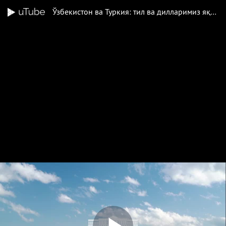
Ўзбекистон ва Туркия: тил ва дилларимиз яқин, тарихий илдизларимиз бир, бугунги орзу-интилишларимиз ҳам муштарак.