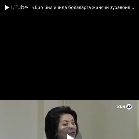
«Бир йил ичида болаларга жинсий зўравонлик бўйича 10га яқин мурожаат келди» — болалар Омбудсмани билан суҳбат