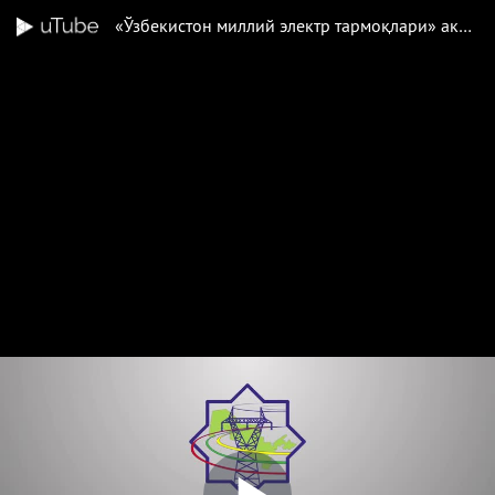
«Ўзбекистон миллий электр тармоқлари» акциядорлик жамияти «Ўзэкспомарказ” кўргазмалар мажмуасида ўз ишини бошлаган «Республика тармоқлараро саноат ярмаркаси»да иштирок этмоқда