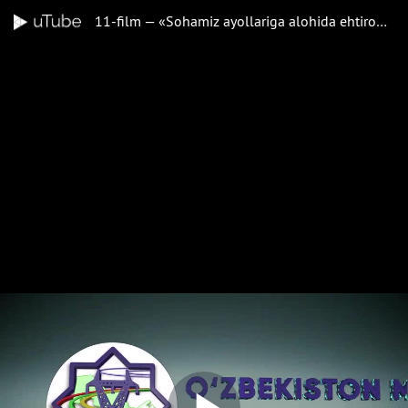
11-film — «Sohamiz ayollariga alohida ehtirom» turkumidan: «TOSHKENT MAGISTRAL ELEKTR TARMOQLARI» FILIALI