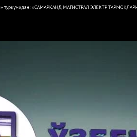
иром» туркумидан: «САМАРҚАНД МАГИСТРАЛ ЭЛЕКТР ТАРМОҚЛА