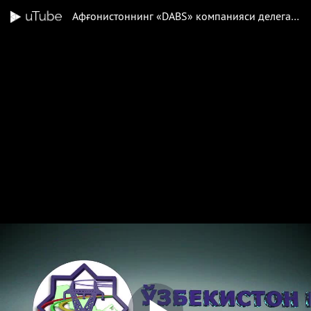
Афғонистоннинг «DABS» компанияси делегацияси иштирокида «500 кВли Сурхон–Пули-Хумри» инвестиция лойиҳаси масалалари муҳокама қилинди