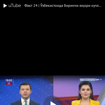
Факт 24 | Ўзбекистонда биринчи юқори кучланишли рақамли подстанция қурилади