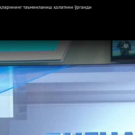
уқларининг таъминланиш ҳолатини ўрганди