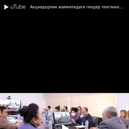
Акциядорлик жамиятидаги гендер тенгликка эришиш стратегияси