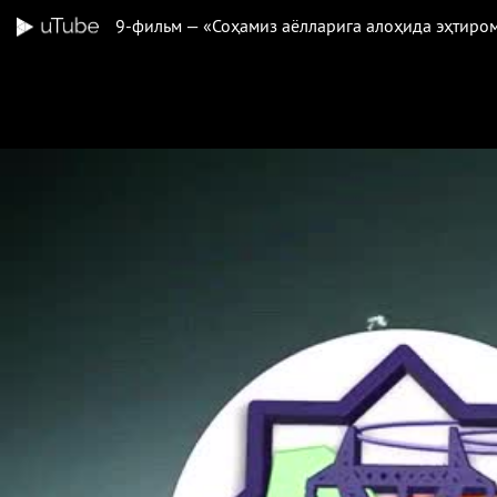
9-фильм — «Соҳамиз аёлларига алоҳида эҳти