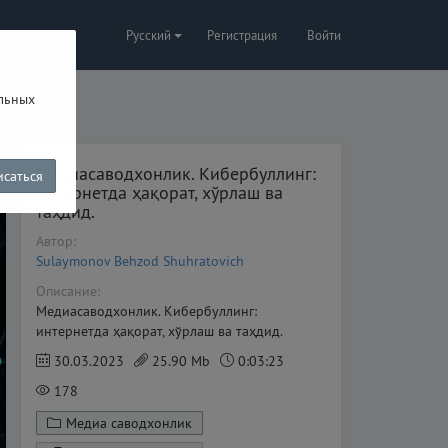
Русский
Регистрация
Войти
альных
Медиасаводхонлик. Кибербуллинг:
саться
интернетда ҳақорат, хўрлаш ва
таҳдид.
Автор:
Sulaymonov Behzod Shuhratovich
Описание:
Медиасаводхонлик. Кибербуллинг:
интернетда ҳақорат, хўрлаш ва таҳдид.
30.03.2023
25.90 Mb
0:03:23
178
Медиа саводхонлик