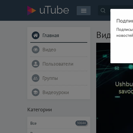
Подпи
Подписы
Видео дн
Главная
новосте
Видео
Пользователи
Группы
Видеоуроки
Категории
Все
30644