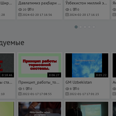
no comment — «Ширин» иссиқлик электр станциясининг қурилиш жараёни (mtrk.uz)
Давлатимиз раҳбари иштирокида Бухоро вилоятидаги янги корхоналарни ишга тушириш маросими бўлиб ўтди
Ўзбекистон миллий электр тармоқлари акциядорлик жамияти томонидан ўтказилган брифинг тафсилотлари
20
0
1
0
:28
2024-02-20 17:16:56
2024-02-20 17:16:15
дуемые
0:18:46
0:06:27
0:05:22
Принцип работы стартера
Принцип_работы_тормозной_системы
GM Uzbekistan
Av
5
0
8
0
:10
2022-01-17 17:08:55
2022-01-17 17:01:23