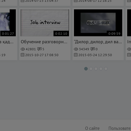
:24
2014-07-23 13:04:37
2014-08-17 12:16:25
0:01:27
0:02:10
0:09:59
9-май Хотира ва қадрлаш куни
Обучение разговорной речи на английском.
“Дилор, дилор, дил ва ор”
42801
5
34349
0
:19
2015-10-27 17:08:50
2015-03-24 12:29:50
О сайте
Пользовате