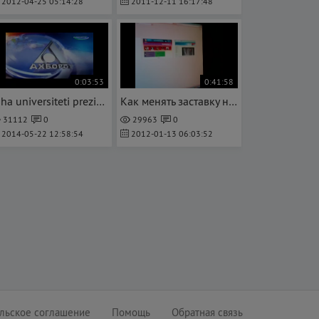
2012-04-25 05:14:28
2011-12-11 16:17:48
0:03:53
0:41:58
Inha universiteti prezidentining International house-Tashkent akademik litseyiga tashrifi
Как менять заставку на главной странице в Opera
31112
0
29963
0
2014-05-22 12:58:54
2012-01-13 06:03:52
льское соглашение
Помощь
Обратная связь