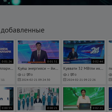
 добавленные
0:01:26
0:01:51
0:02:44
Эски қуёш панелларидан уй қуришда фойдаланиш таклиф этилмоқда — mtrk.uz
Қуёш энергияси — йилига 1 млрд сўмлик электр сотадиган институт (mtrk.uz)
Қуввати 32 МВтли иккита янги газ турбиналар қурилмоқда — mtrk.uz
12
0
2
0
:11
2024-02-21 09:24:30
2024-02-21 09:22:26
0:00:55
0:00:21
0:02:21