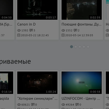
0:04:50
0:03:17
0:02:59
HTC - HERO CDMA (Sprint)
Canon in D
Поющие фонтаны. Дубай
H
1392
3
1552
2
:37
2010-03-22 18:22:45
2010-03-14 12:39:03
риваемые
0:16:14
1:00:24
0:00:58
haqida
“Хотирам синиқлари” (Зулфияхонимнинг ҳаёти ва ижодига бағишланган телеспектакль)
UZINFOCOM - Центр развития и внедрения компьютерных и информационных технологий.
60621
0
49264
0