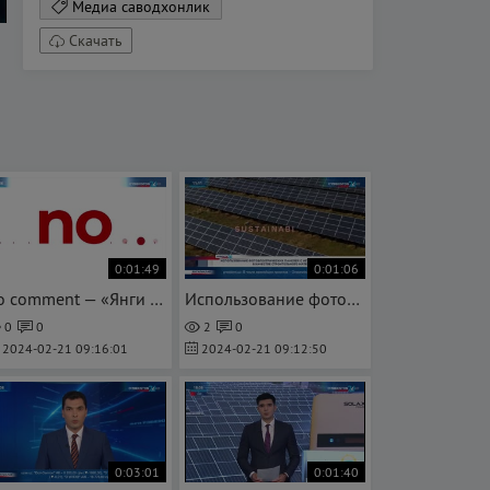
Медиа саводхонлик
Скачать
0:01:49
0:01:06
no comment — «Янги Ўзбекистон» массивини қурилиш жараёни (mtrk.uz)
Использование фотоэлектрических панелей в качестве строительного материала — mtrk.uz
0
0
2
0
2024-02-21 09:16:01
2024-02-21 09:12:50
0:03:01
0:01:40