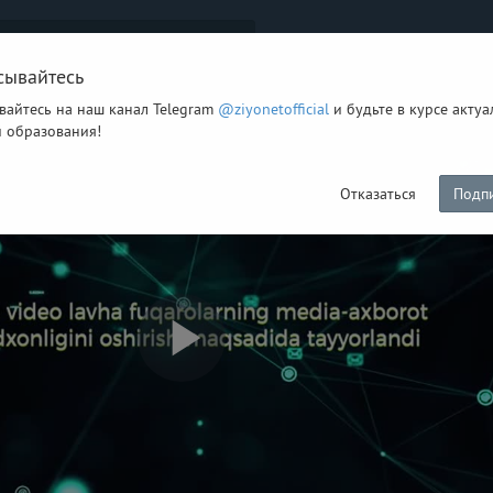
сывайтесь
вайтесь на наш канал Telegram
@ziyonetofficial
и будьте в курсе акту
я
й образования!
Отказаться
Подпи
Play
Video