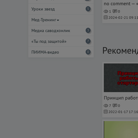
Уроки звезд
5
1
0
2024-02-21 09:11
Мед-Тренинг
Медиа саводхонлик
3
«Ты под защитой»
7
Рекомен
ПИИМА-видео
0
7
0
2022-01-17 17:16