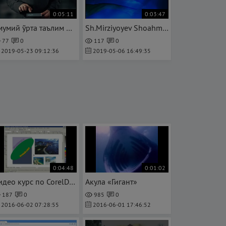
0:05:11
0:03:47
Умумий ўрта таълим муассасаларида пуллик таълим хизматларини кўрсатиш
Sh.Mirziyoyev Shoahmad Shomahmudov oilasi haqida
77
0
117
0
2019-05-23 09:12:36
2019-05-06 16:49:35
0:04:48
0:01:02
Видео курс по CorelDRAW X3-Power Clip
Акула «Гигант»
187
0
985
0
2016-06-02 07:28:55
2016-06-01 17:46:52