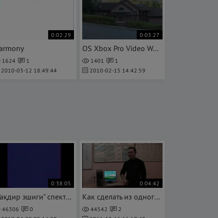
0:02:29
0:03:27
armony
OS Xbox Pro Video Worklog
1624
1
1401
1
2010-03-12 18:49:44
2010-02-15 14:42:59
0:38:05
0:04:42
“Тақдир эшиги” спектакли 1 қисм
Как сделать из одного компьютера два
46306
0
44542
2