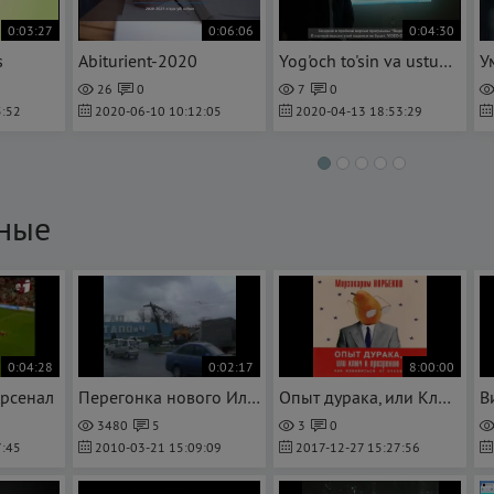
0:03:27
0:06:06
0:04:30
s
Abiturient-2020
Yog'och to'sin va ustunlarni xisoblash va loyihalash
26
0
7
0
:52
2020-06-10 10:12:05
2020-04-13 18:53:29
ные
0:04:28
0:02:17
8:00:00
Арсенал
Перегонка нового Ил-114-100 на ЛИС
Опыт дурака, или Ключ к прозрению. Как избавиться от очков
3480
5
3
0
:45
2010-03-21 15:09:09
2017-12-27 15:27:56