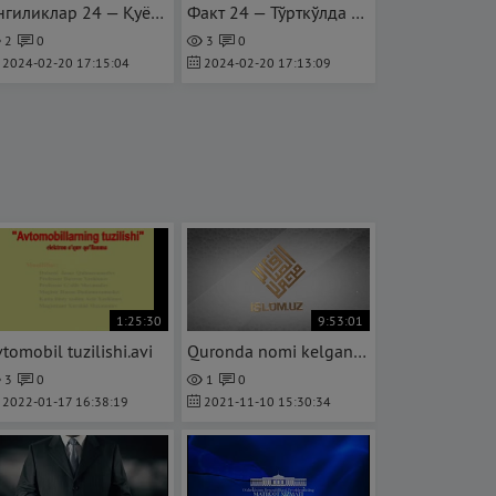
Янгиликлар 24 — Қуёш панелларидан фойдаланиш оммалашмоқда
Факт 24 — Тўрткўлда 59 та хонадон қуёш энергиясидан фойдаланмоқда
2
0
3
0
2024-02-20 17:15:04
2024-02-20 17:13:09
1:25:30
9:53:01
tomobil tuzilishi.avi
Quronda nomi kelgan jonzotlar to'liq
3
0
1
0
2022-01-17 16:38:19
2021-11-10 15:30:34