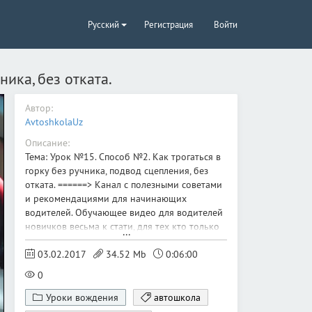
Русский
Регистрация
Войти
ника, без отката.
Автор:
AvtoshkolaUz
Описание:
Тема: Урок №15. Способ №2. Как трогаться в
горку без ручника, подвод сцепления, без
отката. ======> Канал с полезными советами
и рекомендациями для начинающих
водителей. Обучающее видео для водителей
новичков весьма к стати, для тех кто только
начал осваивать вождение автомобиля.
======
03.02.2017
34.52 Mb
0:06:00
0
Уроки вождения
автошкола