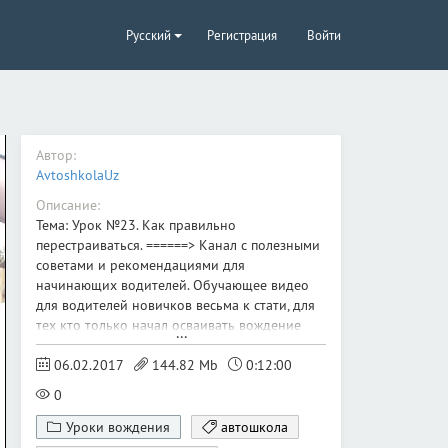
Русский
Регистрация
Войти
Автор:
AvtoshkolaUz
Описание:
Тема: Урок №23. Как правильно
перестраиваться. ======> Канал с полезными
советами и рекомендациями для
начинающих водителей. Обучающее видео
для водителей новичков весьма к стати, для
тех кто только начал осваивать вождение
автомобиля. ======
06.02.2017
144.82 Mb
0:12:00
0
Уроки вождения
автошкола