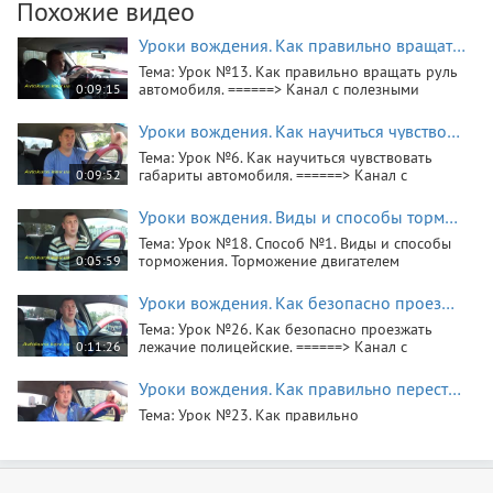
Похожие видео
Уроки вождения. Как правильно вращать руль автомобиля.
Тема: Урок №13. Как правильно вращать руль
автомобиля. ======> Канал с полезными
0:09:15
советами и рекомендациями для начинающих
водителей. Обучающее видео для водителей
Уроки вождения. Как научиться чувствовать габариты автомобиля.
новичков весьма к стати, для тех кто только
Тема: Урок №6. Как научиться чувствовать
начал осваивать вождение автомобиля. ======
габариты автомобиля. ======> Канал с
0:09:52
полезными советами и рекомендациями для
начинающих водителей. Обучающее видео
Уроки вождения. Виды и способы торможения. Торможение двигателем автомобиля.
для водителей новичков весьма к стати, для
Тема: Урок №18. Способ №1. Виды и способы
тех кто только начал осваивать вождение
торможения. Торможение двигателем
0:05:59
автомобиля. ======
автомобиля. ======> Канал с полезными
советами и рекомендациями для начинающих
Уроки вождения. Как безопасно проезжать лежачие полицейские.
водителей. Обучающее видео для водителей
Тема: Урок №26. Как безопасно проезжать
новичков весьма к стати, для тех кто только
лежачие полицейские. ======> Канал с
0:11:26
начал осваивать вождение автомобиля. ======
полезными советами и рекомендациями для
начинающих водителей. Обучающее видео
Уроки вождения. Как правильно перестраиваться.
для водителей новичков весьма к стати, для
Тема: Урок №23. Как правильно
тех кто только начал осваивать вождение
перестраиваться. ======> Канал с полезными
0:12:00
автомобиля. ======
советами и рекомендациями для начинающих
водителей. Обучающее видео для водителей
Уроки вождения. Как правильно заводить автомобиль.
новичков весьма к стати, для тех кто только