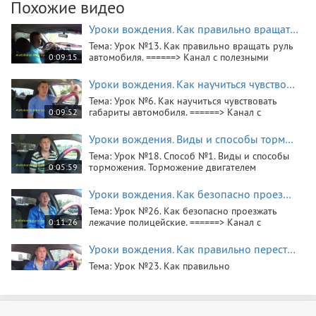
Похожие видео
Уроки вождения. Как правильно вращать руль автомобиля.
Тема: Урок №13. Как правильно вращать руль
автомобиля. ======> Канал с полезными
0:09:15
советами и рекомендациями для начинающих
водителей. Обучающее видео для водителей
Уроки вождения. Как научиться чувствовать габариты автомобиля.
новичков весьма к стати, для тех кто только
Тема: Урок №6. Как научиться чувствовать
начал осваивать вождение автомобиля. ======
габариты автомобиля. ======> Канал с
0:09:52
полезными советами и рекомендациями для
начинающих водителей. Обучающее видео
Уроки вождения. Виды и способы торможения. Торможение двигателем автомобиля.
для водителей новичков весьма к стати, для
Тема: Урок №18. Способ №1. Виды и способы
тех кто только начал осваивать вождение
торможения. Торможение двигателем
0:05:59
автомобиля. ======
автомобиля. ======> Канал с полезными
советами и рекомендациями для начинающих
Уроки вождения. Как безопасно проезжать лежачие полицейские.
водителей. Обучающее видео для водителей
Тема: Урок №26. Как безопасно проезжать
новичков весьма к стати, для тех кто только
лежачие полицейские. ======> Канал с
0:11:26
начал осваивать вождение автомобиля. ======
полезными советами и рекомендациями для
начинающих водителей. Обучающее видео
Уроки вождения. Как правильно перестраиваться.
для водителей новичков весьма к стати, для
Тема: Урок №23. Как правильно
тех кто только начал осваивать вождение
перестраиваться. ======> Канал с полезными
0:12:00
автомобиля. ======
советами и рекомендациями для начинающих
водителей. Обучающее видео для водителей
Уроки вождения. Как правильно заводить автомобиль.
новичков весьма к стати, для тех кто только