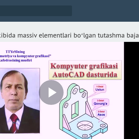
kibida massiv elementlari boʻlgan tutashma baja
Play
Video