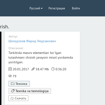
Русский
Регистрация
Войти
rish.
Автор:
Шомурзоев Фарид Умурзакович
Описание:
Tarkibida massiv elementlari boʻlgan
tutashmani chizish jarayoni misol yordamida
yoritilgan.
20.01.2017
58.47 Mb
0:36:20
79
Техника
Texnika va texnologiya
Скачать