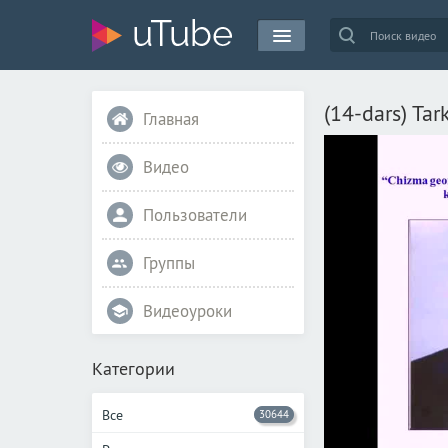
(14-dars) Tar
Главная
Видео
Пользователи
Группы
Видеоуроки
Категории
Все
30644