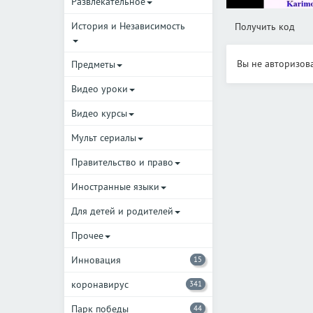
Развлекательное
История и Независимость
Получить код
Вы не авторизов
Предметы
Видео уроки
Видео курсы
Мульт сериалы
Правительство и право
Иностранные языки
Для детей и родителей
Прочее
Инновация
15
коронавирус
341
Парк победы
44